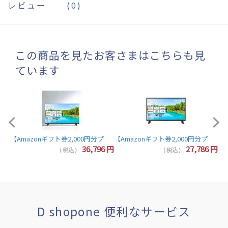
レビュー
(
0
)
この商品を見たお客さまはこちらも見
ています
【A
【Amazonギフト券2,000円分プレゼント】東芝 レグザ テレビ 32インチ 液晶テレビ 
7
円
36,796
円
27,786
円
( 税込 )
( 税込 )
D shopone 便利なサービス