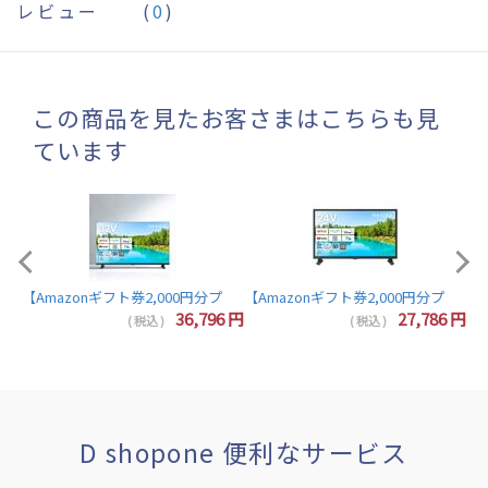
レビュー
(
0
)
この商品を見たお客さまはこちらも見
ています
【A
【Amazonギフト券2,000円分プレゼント】東芝 レグザ テレビ 32インチ 液晶テレビ 
7
円
36,796
円
27,786
円
( 税込 )
( 税込 )
D shopone 便利なサービス