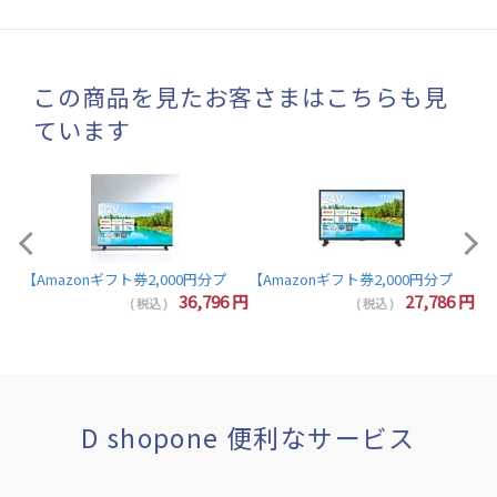
この商品を見たお客さまはこちらも見
ています
【A
【Amazonギフト券2,000円分プレゼント】東芝 レグザ テレビ 32インチ 液晶テレビ 
7
円
36,796
円
27,786
円
( 税込 )
( 税込 )
D shopone 便利なサービス