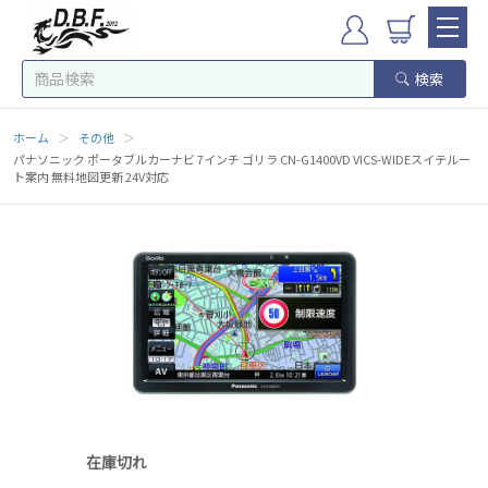
検索
ホーム
＞
その他
＞
パナソニック ポータブルカーナビ 7インチ ゴリラ CN-G1400VD VICS-WIDEスイテルー
ト案内 無料地図更新 24V対応
在庫切れ