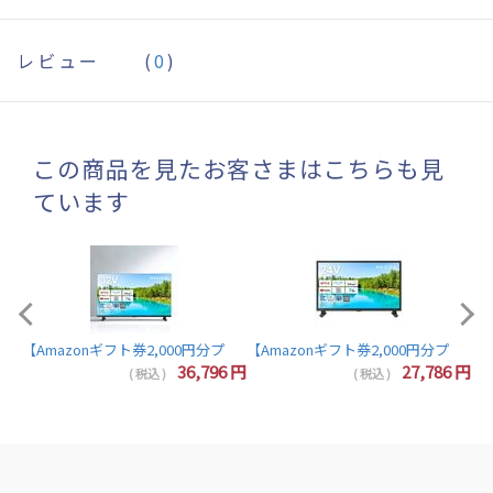
レビュー
(
0
)
この商品を見たお客さまはこちらも見
ています
【Amazonギフ
zonギフト券2,000円分プレゼント】東芝 レグザ テレビ 32インチ 液晶テレビ 32V型 ハイ
36,796
円
27,786
円
( 税込 )
( 税込 )