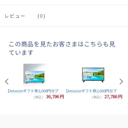
レビュー
(
0
)
この商品を見たお客さまはこちらも見
ています
【A
【Amazonギフト券2,000円分プレゼント】東芝 レグザ テレビ 32インチ 液晶テレビ 
7
円
36,796
円
27,786
円
( 税込 )
( 税込 )