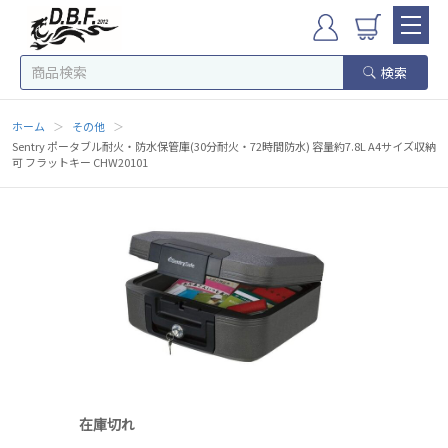
検索
ホーム
＞
その他
＞
Sentry ポータブル耐火・防水保管庫(30分耐火・72時間防水) 容量約7.8L A4サイズ収納
可 フラットキー CHW20101
在庫切れ