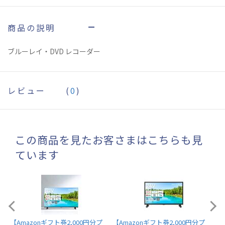
商品の説明
ブルーレイ・DVD レコーダー
レビュー
(
0
)
この商品を見たお客さまはこちらも見
ています
【A
【Amazonギフト券2,000円分プレゼント】東芝 レグザ テレビ 32インチ 液晶テレビ 