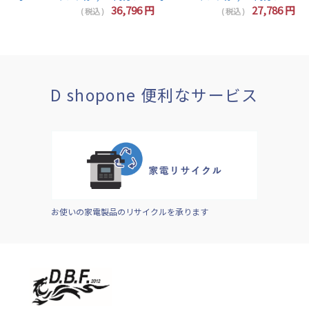
7
円
36,796
円
27,786
円
( 税込 )
( 税込 )
D shopone 便利なサービス
お使いの家電製品のリサイクルを承ります