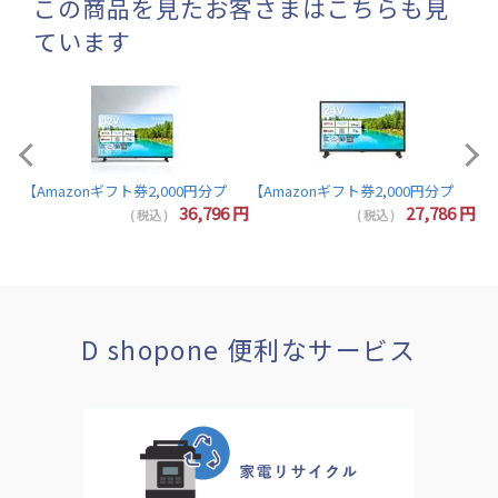
この商品を見たお客さまはこちらも見
ています
【A
【Amazonギフト券2,000円分プレゼント】東芝 レグザ テレビ 32インチ 液晶テレビ 
7
円
36,796
円
27,786
円
( 税込 )
( 税込 )
D shopone 便利なサービス