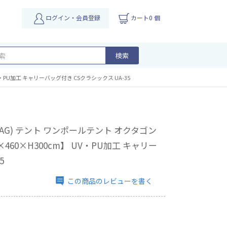
ログイン・会員登録
カート0 個
検索
V・PU加工 キャリーバッグ付き CSクラシックス UA-35
STAG) テント ワンポールテント オクタゴン
×460×H300cm】 UV・PU加工 キャリー
5
この商品のレビューを書く