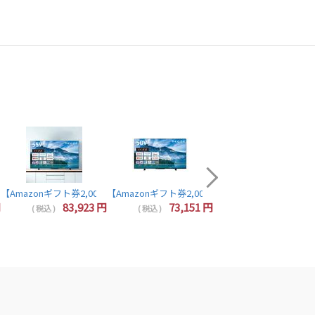
配送無料商品
【Amazonギフト券2,000
64,320
( 税込 )
5N TOSHIBA REGZA
4Kチューナー内蔵 YouTube/Bluetooth対応 55Z670N TVS REGZA
 液晶テレビ 50V型 4Kチューナー内蔵 YouTube/Bluetooth対応 50Z670N 
円分プレゼント】レグザ テレビ 43インチ 液晶テレビ 43インチ 43V型 4Kチューナー内蔵 Yo
luetooth対応 40V35N REGZA TOSHIBA
【Amazonギフト券2,000円分プレゼント】TOSHIBA 東芝 REGZA 55M550M
【Amazonギフト券2,000円分プレゼント】TOSHIBA 
【Amazonギフト券2,000円分プレゼント】東芝 レグザ テレビ 24インチ 液晶テレビ 24型 24V型 ハイビジョン YouTube/Bluetooth対応 24V35N REGZA TOSHIBA
円
83,923
円
73,151
円
( 税込 )
( 税込 )