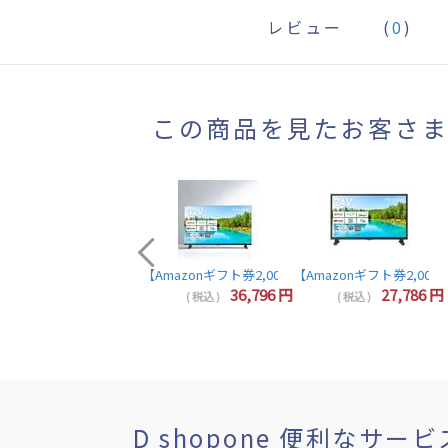
レビュー
(
0
)
この商品を見たお客さ
【Amazonギフト券2,000円分プレゼント】東芝 レグザ テレビ
44,857
円
36,796
円
27,786
円
( 税込 )
( 税込 )
( 税込 )
D shopone 便利なサービ