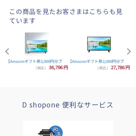
この商品を見たお客さまはこちらも見
ています
【A
【Amazonギフト券2,000円分プレゼント】東芝 レグザ テレビ 32インチ 液晶テレビ 
7
円
36,796
円
27,786
円
( 税込 )
( 税込 )
D shopone 便利なサービス