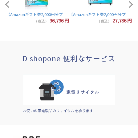
【Amazonギフト券2,000円分プレゼント】東芝 レグザ テレビ 32インチ 液晶テレビ 
7
円
36,796
円
27,786
円
( 税込 )
( 税込 )
D shopone 便利なサービス
お使いの家電製品のリサイクルを承ります