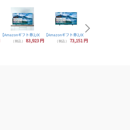
配送無料商品
【Amazonギフト券2,000
64,320
( 税込 )
5N TOSHIBA REGZA
4Kチューナー内蔵 YouTube/Bluetooth対応 55Z670N TVS REGZA
 液晶テレビ 50V型 4Kチューナー内蔵 YouTube/Bluetooth対応 50Z670N 
円分プレゼント】レグザ テレビ 43インチ 液晶テレビ 43インチ 43V型 4Kチューナー内蔵 Yo
luetooth対応 40V35N REGZA TOSHIBA
【Amazonギフト券2,000円分プレゼント】TOSHIBA 東芝 REGZA 55M550M
【Amazonギフト券2,000円分プレゼント】TOSHIBA 
【Amazonギフト券2,000円分プレゼント】東芝 レグザ テレビ 24インチ 液晶テレビ 24型 24V型 ハイビジョン YouTube/Bluetooth対応 24V35N REGZA TOSHIBA
円
83,923
円
73,151
円
( 税込 )
( 税込 )