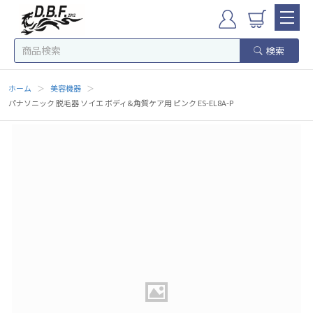
検索
ホーム
＞
美容機器
＞
パナソニック 脱毛器 ソイエ ボディ&角質ケア用 ピンク ES-EL8A-P