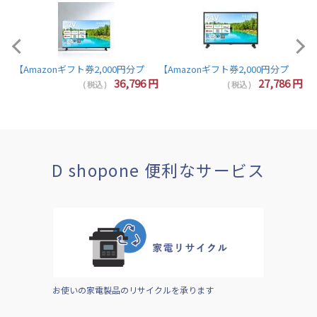
【A
【Amazonギフト券2,000円分プレゼント】東芝 レグザ テレビ 32インチ 液晶テレビ 
7
円
36,796
円
27,786
円
( 税込 )
( 税込 )
D shopone 便利なサービス
お使いの家電製品のリサイクルを承ります