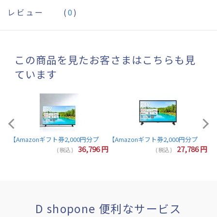
レビュー
(
0
)
この商品を見たお客さまはこちらも見
ています
【A
【Amazonギフト券2,000円分プレゼント】東芝 レグザ テレビ 32インチ 液晶テレビ 
7
円
36,796
円
27,786
円
( 税込 )
( 税込 )
D shopone 便利なサービス