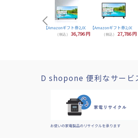
【Amazonギフト券2,000円分プレゼント】東芝 レグザ テレビ
44,857
円
36,796
円
27,786
円
( 税込 )
( 税込 )
( 税込 )
D shopone 便利なサービ
お使いの家電製品のリサイクルを承ります