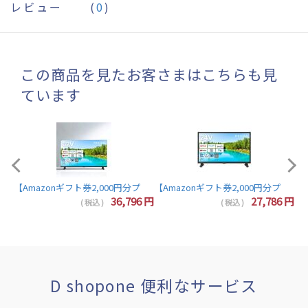
レビュー
(
0
)
この商品を見たお客さまはこちらも見
ています
【A
【Amazonギフト券2,000円分プレゼント】東芝 レグザ テレビ 32インチ 液晶テレビ 
7
円
36,796
円
27,786
円
( 税込 )
( 税込 )
D shopone 便利なサービス