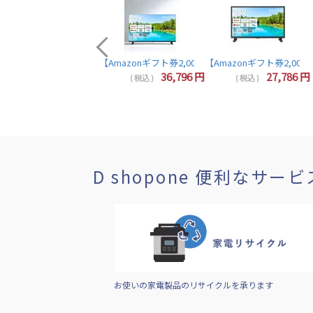
【Amazonギフト券2,000円分プレゼント】東芝 レグザ テレビ
44,857
円
36,796
円
27,786
円
( 税込 )
( 税込 )
( 税込 )
D shopone 便利なサービ
お使いの家電製品のリサイクルを承ります