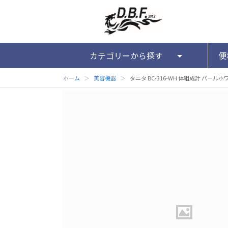
カテゴリーから探す
便
ホーム
＞
美容機器
＞
タニタ BC-316-WH 体組成計 パールホ