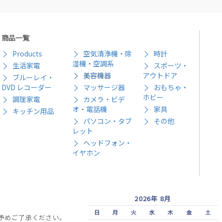
商品一覧
Products
空気清浄機・除
時計
湿機・空調系
生活家電
スポーツ・
美容機器
アウトドア
ブルーレイ・
DVD レコーダー
マッサージ器
おもちゃ・
ホビー
調理家電
カメラ・ビデ
オ・電話機
家具
キッチン用品
パソコン・タブ
その他
レット
ヘッドフォン・
イヤホン
2026年 8月
日
月
火
水
木
金
土
予めご了承ください。