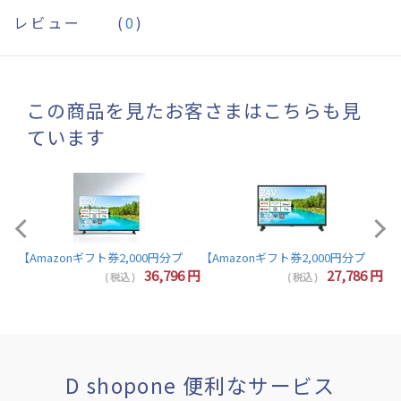
レビュー
(
0
)
この商品を見たお客さまはこちらも見
ています
【A
【Amazonギフト券2,000円分プレゼント】東芝 レグザ テレビ 32インチ 液晶テレビ 
7
円
36,796
円
27,786
円
( 税込 )
( 税込 )
D shopone 便利なサービス