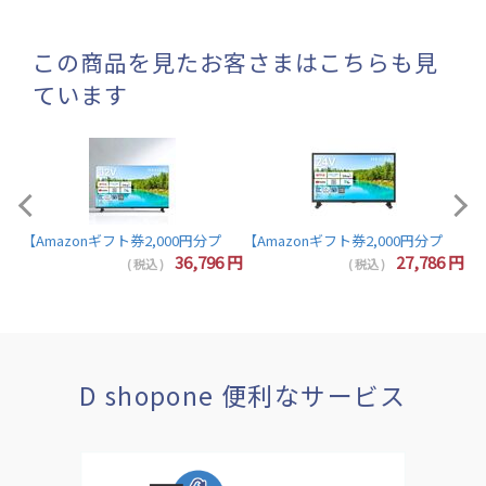
この商品を見たお客さまはこちらも見
ています
【A
【Amazonギフト券2,000円分プレゼント】東芝 レグザ テレビ 32インチ 液晶テレビ 
7
円
36,796
円
27,786
円
( 税込 )
( 税込 )
D shopone 便利なサービス