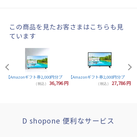
この商品を見たお客さまはこちらも見
ています
【A
【Amazonギフト券2,000円分プレゼント】東芝 レグザ テレビ 32インチ 液晶テレビ 
7
円
36,796
円
27,786
円
( 税込 )
( 税込 )
D shopone 便利なサービス