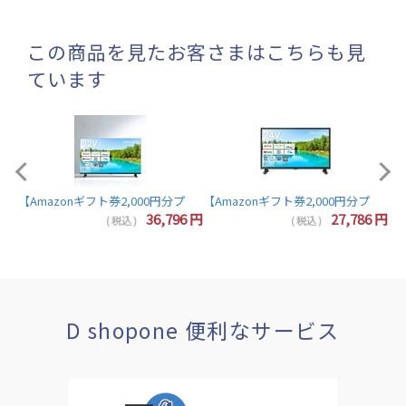
この商品を見たお客さまはこちらも見
ています
【A
【Amazonギフト券2,000円分プレゼント】東芝 レグザ テレビ 32インチ 液晶テレビ 
7
円
36,796
円
27,786
円
( 税込 )
( 税込 )
D shopone 便利なサービス