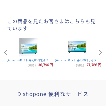
この商品を見たお客さまはこちらも見
ています
【A
【Amazonギフト券2,000円分プレゼント】東芝 レグザ テレビ 32インチ 液晶テレビ 
7
円
36,796
円
27,786
円
( 税込 )
( 税込 )
D shopone 便利なサービス