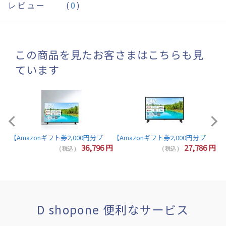
レビュー
(
0
)
この商品を見たお客さまはこちらも見
ています
【A
【Amazonギフト券2,000円分プレゼント】東芝 レグザ テレビ 32インチ 液晶テレビ 
7
円
36,796
円
27,786
円
( 税込 )
( 税込 )
D shopone 便利なサービス