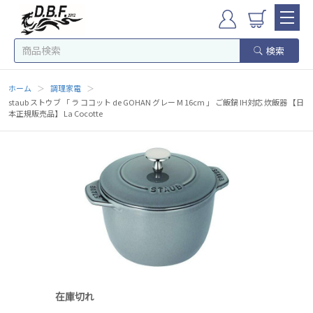
検索
ホーム
＞
調理家電
＞
staub ストウブ 「 ラ ココット de GOHAN グレー M 16cm 」 ご飯鍋 IH対応 炊飯器 【日
本正規販売品】 La Cocotte
在庫切れ