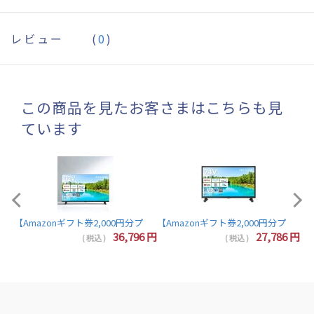
レビュー
(
0
)
この商品を見たお客さまはこちらも見
ています
【A
【Amazonギフト券2,000円分プレゼント】東芝 レグザ テレビ 32インチ 液晶テレビ 
7
円
36,796
円
27,786
円
( 税込 )
( 税込 )