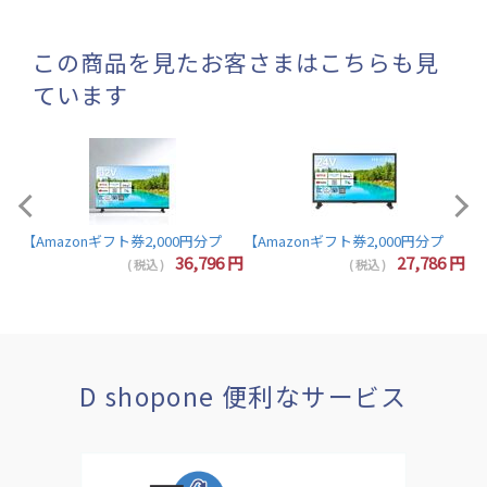
この商品を見たお客さまはこちらも見
ています
【A
【Amazonギフト券2,000円分プレゼント】東芝 レグザ テレビ 32インチ 液晶テレビ 
7
円
36,796
円
27,786
円
( 税込 )
( 税込 )
D shopone 便利なサービス