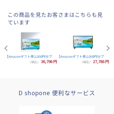
この商品を見たお客さまはこちらも見
ています
【A
【Amazonギフト券2,000円分プレゼント】東芝 レグザ テレビ 32インチ 液晶テレビ 
7
円
36,796
円
27,786
円
( 税込 )
( 税込 )
D shopone 便利なサービス