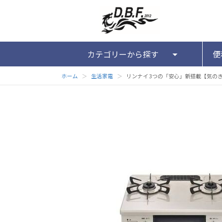
カテゴリーから探す
便
ホーム
＞
生活家電
＞
リンナイ 3つの「安心」新搭載【気のきくコン