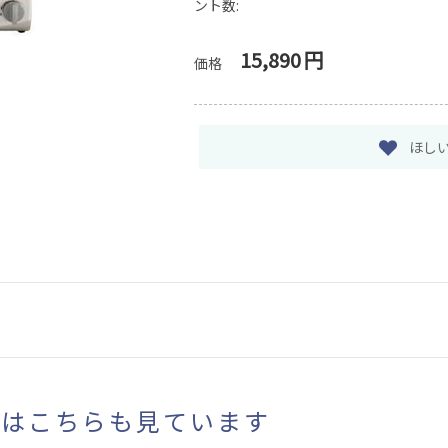
ント数:
15,890
円
価格
ほし
まはこちらも見ています