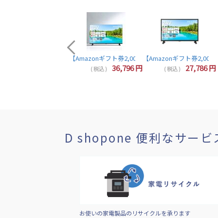
【Amazonギフト券2,000円分プレゼント】東芝 レグザ テレビ
44,857
円
36,796
円
27,786
円
( 税込 )
( 税込 )
( 税込 )
D shopone 便利なサービ
お使いの家電製品のリサイクルを承ります