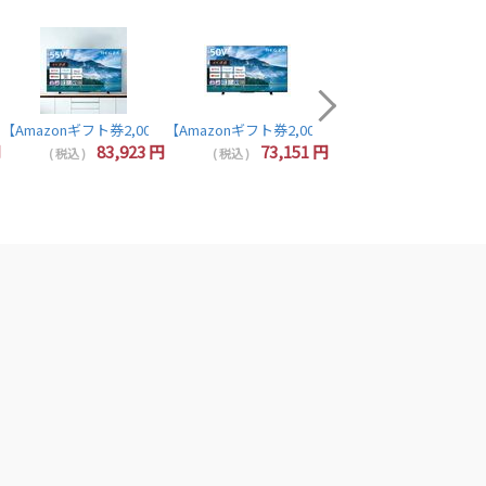
配送無料商品
【Amazonギフト券2,000
64,320
( 税込 )
5N TOSHIBA REGZA
4Kチューナー内蔵 YouTube/Bluetooth対応 55Z670N TVS REGZA
 液晶テレビ 50V型 4Kチューナー内蔵 YouTube/Bluetooth対応 50Z670N 
円分プレゼント】レグザ テレビ 43インチ 液晶テレビ 43インチ 43V型 4Kチューナー内蔵 Yo
luetooth対応 40V35N REGZA TOSHIBA
【Amazonギフト券2,000円分プレゼント】TOSHIBA 東芝 REGZA 55M550M
【Amazonギフト券2,000円分プレゼント】TOSHIBA 
【Amazonギフト券2,000円分プレゼント】東芝 レグザ テレビ 24インチ 液晶テレビ 24型 24V型 ハイビジョン YouTube/Bluetooth対応 24V35N REGZA TOSHIBA
円
83,923
円
73,151
円
( 税込 )
( 税込 )