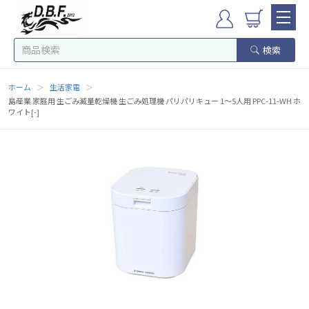
検索
ホーム
＞
生活家電
＞
島産業 家庭用 生ごみ減量乾燥機 生ごみ処理機 パリパリキュー 1～5人用 PPC-11-WH ホ
ワイト[-]