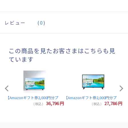
レビュー
(
0
)
この商品を見たお客さまはこちらも見
ています
【A
【Amazonギフト券2,000円分プレゼント】東芝 レグザ テレビ 32インチ 液晶テレビ 
7
円
36,796
円
27,786
円
( 税込 )
( 税込 )