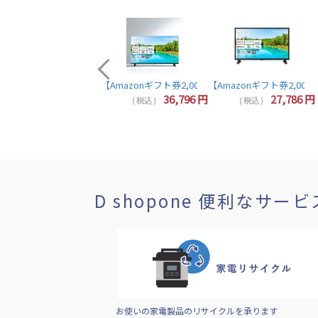
【Amazonギフト券2,000円分プレゼント】東芝 レグザ テレビ
44,857
円
36,796
円
27,786
円
( 税込 )
( 税込 )
( 税込 )
D shopone 便利なサービ
お使いの家電製品のリサイクルを承ります