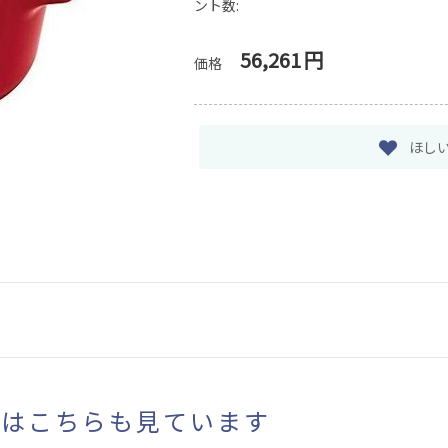
ント数:
56,261
円
価格
ほし
まはこちらも見ています