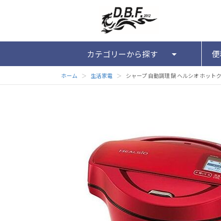
カテゴリーから探す
便
ホーム
＞
生活家電
＞
シャープ 自動調理 鍋 ヘルシオ ホットクック 