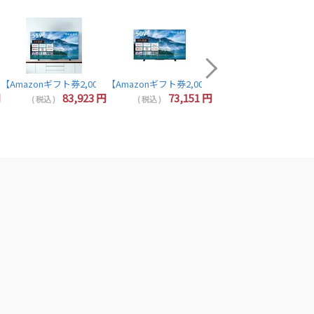
配送無料商品
【Amazonギフト券2,000
64,320
( 税込 )
5N TOSHIBA REGZA
4Kチューナー内蔵 YouTube/Bluetooth対応 55Z670N TVS REGZA
 液晶テレビ 50V型 4Kチューナー内蔵 YouTube/Bluetooth対応 50Z670N 
円分プレゼント】レグザ テレビ 43インチ 液晶テレビ 43インチ 43V型 4Kチューナー内蔵 Yo
luetooth対応 40V35N REGZA TOSHIBA
【Amazonギフト券2,000円分プレゼント】TOSHIBA 東芝 REGZA 55M550M
【Amazonギフト券2,000円分プレゼント】TOSHIBA 
【Amazonギフト券2,000円分プレゼント】東芝 レグザ テレビ 24インチ 液晶テレビ 24型 24V型 ハイビジョン YouTube/Bluetooth対応 24V35N REGZA TOSHIBA
円
83,923
円
73,151
円
( 税込 )
( 税込 )