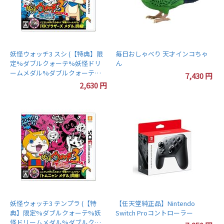
妖怪ウォッチ3 スシ (【特典】限
毎日おしゃべり 天才インコちゃ
定%ダブルクォーテ%妖怪ドリ
ん
ームメダル%ダブルクォーテ%
7,430
円
「KKブラザーズ メダル」同梱) -
2,630
円
3DS
妖怪ウォッチ3 テンプラ (【特
【任天堂純正品】Nintendo
典】限定%ダブルクォーテ%妖
Switch Proコントローラー
怪ドリームメダル%ダブルクォ