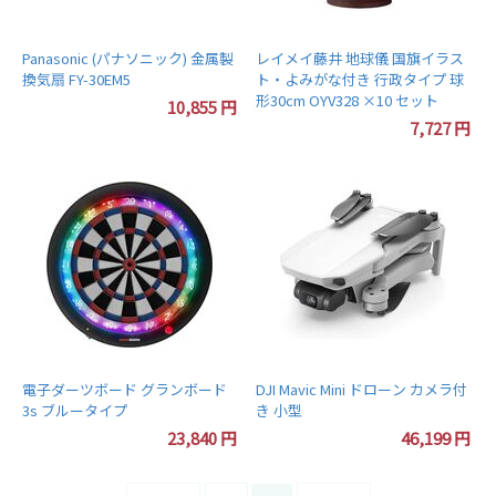
Panasonic (パナソニック) 金属製
レイメイ藤井 地球儀 国旗イラス
換気扇 FY-30EM5
ト・よみがな付き 行政タイプ 球
形30cm OYV328 ×10 セット
10,855
円
7,727
円
電子ダーツボード グランボード
DJI Mavic Mini ドローン カメラ付
3s ブルータイプ
き 小型
23,840
円
46,199
円