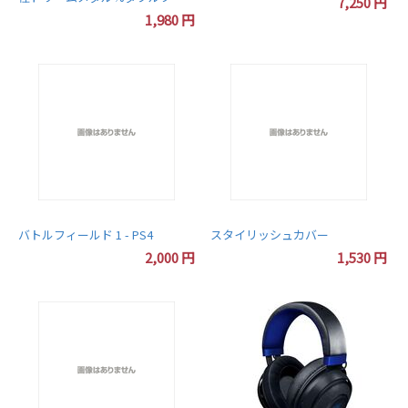
7,250
円
ーテ%「トムニャン メダル」同
1,980
円
梱) - 3DS
バトルフィールド 1 - PS4
スタイリッシュカバー
2,000
円
1,530
円