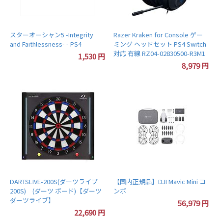
スターオーシャン5 -Integrity
Razer Kraken for Console ゲー
and Faithlessness- - PS4
ミング ヘッドセット PS4 Switch
対応 有線 RZ04-02830500-R3M1
1,530
円
8,979
円
DARTSLIVE-200S(ダーツライブ
【国内正規品】DJI Mavic Mini コ
200S) (ダーツ ボード)【ダーツ
ンボ
ダーツライブ】
56,979
円
22,690
円